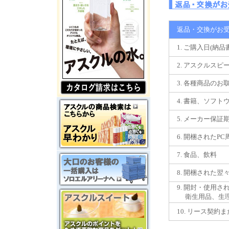
返品・交換がお受
1. ご購入日(納
2. アスクルスピ
3. 各種商品のお
4. 書籍、ソフト
5. メーカー保証
6. 開梱されたP
7. 食品、飲料
8. 開梱された翌
9. 開封・使用さ
衛生用品、生理用
10. リース契約