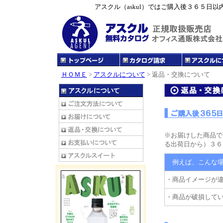
アスクル（askul）ではご購入後３６５日
ＨＯＭＥ
>
アスクルについて
> 返品・交換について
※お届けした商品で
る出荷日から）３６
例えば、こんな場
・商品イメージが
・商品が破損して